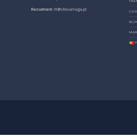
TRA
Recruitment:
rh@clinicarriaga.pt
CAS
BLO
MAR