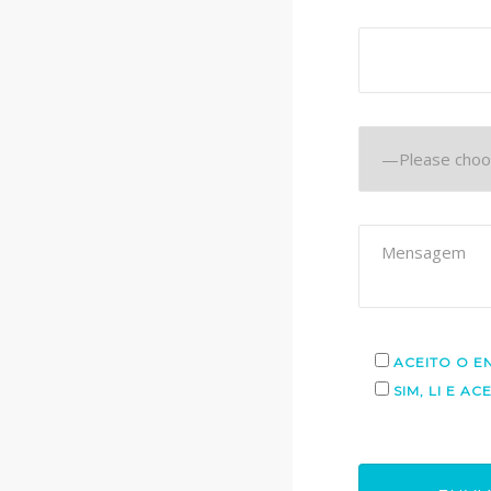
ACEITO O E
SIM, LI E A