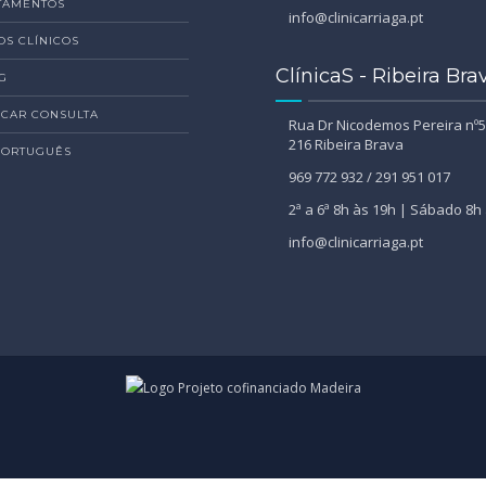
TAMENTOS
info@clinicarriaga.pt
OS CLÍNICOS
ClínicaS - Ribeira Bra
G
CAR CONSULTA
Rua Dr Nicodemos Pereira nº5
216 Ribeira Brava
PORTUGUÊS
969 772 932 / 291 951 017
2ª a 6ª 8h às 19h | Sábado 8h
info@clinicarriaga.pt