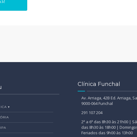
Clínica Funchal
u
Av. Arriaga, 42B Ed. Arriaga, Sa
9000-064 Funchal
ICA ▾
291 107 204
TÓRIA
2ª a 6ª das 8h30 às 21h00 | 
das 8h30 às 18h00 | Domingo
IPA
Feriados das 9h00 às 13h00