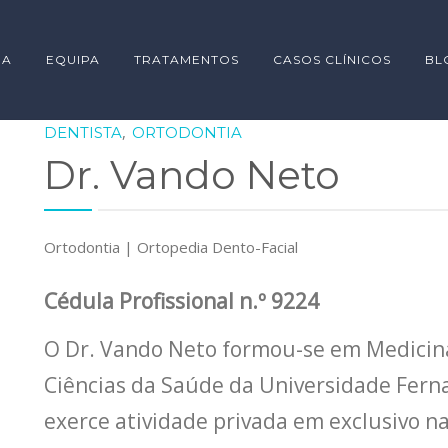
IA
EQUIPA
TRATAMENTOS
CASOS CLÍNICOS
BL
,
DENTISTA
ORTODONTIA
Dr. Vando Neto
Ortodontia | Ortopedia Dento-Facial
Cédula Profissional n.º
9224
O Dr. Vando Neto formou-se em Medicin
Ciências da Saúde da Universidade Fern
exerce atividade privada em exclusivo n