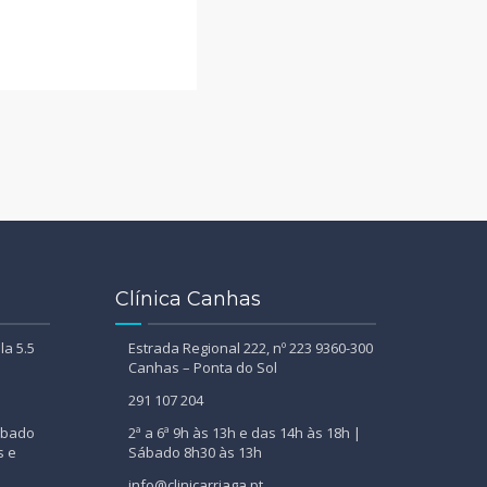
Clínica Canhas
la 5.5
Estrada Regional 222, nº 223 9360-300
Canhas – Ponta do Sol
291 107 204
Sábado
2ª a 6ª 9h às 13h e das 14h às 18h |
s e
Sábado 8h30 às 13h
info@clinicarriaga.pt