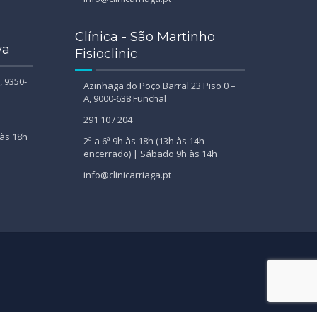
Clínica - São Martinho
va
Fisioclinic
, 9350-
Azinhaga do Poço Barral 23 Piso 0 –
A, 9000-638 Funchal
291 107 204
 às 18h
2ª a 6ª 9h às 18h (13h às 14h
encerrado) | Sábado 9h às 14h
info@clinicarriaga.pt