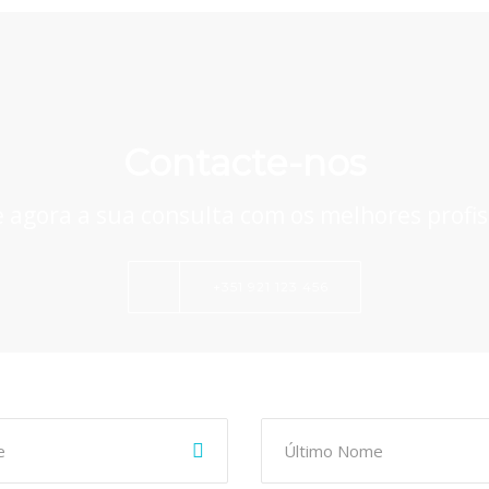
Contacte-nos
agora a sua consulta com os melhores profis
+351 921 123 456