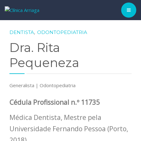
CLÍNICA ▾
,
DENTISTA
ODONTOPEDIATRIA
Dra. Rita
HISTÓRIA
Pequeneza
EQUIPA
TRATAMENTOS
Generalista | Odontopediatria
CASOS CLÍNICOS
Cédula Profissional n.º
11735
BLOG
Médica Dentista, Mestre pela
MARCAR CONSULTA
Universidade Fernando Pessoa (Porto,
PORTUGUÊS
2018).