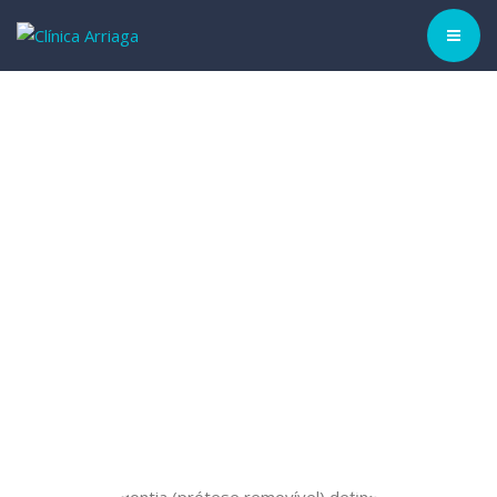
CLÍNICA ▾
HISTÓRIA
EQUIPA
TRATAMENTOS
CASOS CLÍNICOS
BLOG
MARCAR CONSULTA
PORTUGUÊS