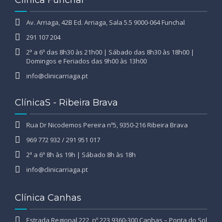
Av. Arriaga, 42B Ed. Arriaga, Sala 5.5 9000-064 Funchal
291 107 204
2ª a 6ª das 8h30 às 21h00 | Sábado das 8h30 às 18h00 |
Domingos e Feriados das 9h00 às 13h00
info@clinicarriaga.pt
ClínicaS - Ribeira Brava
Rua Dr Nicodemos Pereira nº5, 9350-216 Ribeira Brava
969 772 932 / 291 951 017
2ª a 6ª 8h às 19h | Sábado 8h às 18h
info@clinicarriaga.pt
Clínica Canhas
Estrada Regional 222, nº 223 9360-300 Canhas – Ponta do Sol