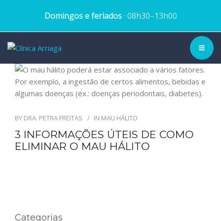
Domingos e feriados
· 08h30–13h00
CLÍNICA ▾
HISTÓRIA
BY
DRA. PETRA FREITAS
IN
MAU HÁLITO
EQUIPA
3 INFORMAÇÕES ÚTEIS DE COMO
ELIMINAR O MAU HÁLITO
TRATAMENTOS
CASOS CLÍNICOS
BLOG
Categorias
MARCAR CONSULTA