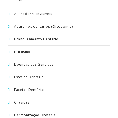
PORTUGUÊS
Alinhadores Invisíveis
Aparelhos dentários (Ortodontia)
Branqueamento Dentário
Bruxismo
Doenças das Gengivas
Estética Dentária
Facetas Dentárias
Gravidez
Harmonização Orofacial