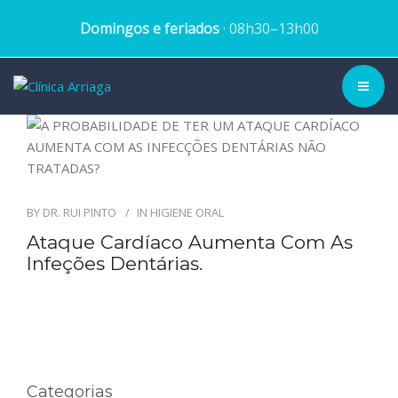
Domingos e feriados
· 08h30–13h00
CLÍNICA ▾
HISTÓRIA
BY
DR. RUI PINTO
IN
HIGIENE ORAL
EQUIPA
Ataque Cardíaco Aumenta Com As
Infeções Dentárias.
TRATAMENTOS
CASOS CLÍNICOS
BLOG
Categorias
MARCAR CONSULTA