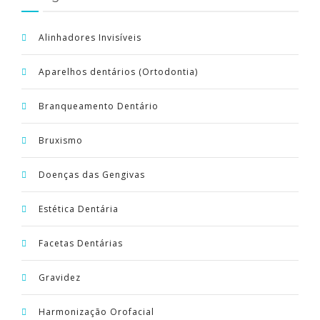
PORTUGUÊS
Alinhadores Invisíveis
Aparelhos dentários (Ortodontia)
Branqueamento Dentário
Bruxismo
Doenças das Gengivas
Estética Dentária
Facetas Dentárias
Gravidez
Harmonização Orofacial