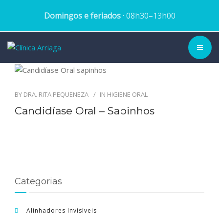
Domingos e feriados
· 08h30–13h00
CLÍNICA ▾
BY
DRA. RITA PEQUENEZA
IN
HIGIENE ORAL
HISTÓRIA
Candidíase Oral – Sapinhos
EQUIPA
TRATAMENTOS
CASOS CLÍNICOS
Categorias
BLOG
Alinhadores Invisíveis
MARCAR CONSULTA