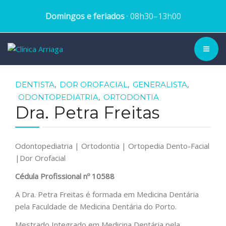
Domingos e feriados
· 08h30–13h00
CLÍNICA ▾
,
,
,
DENTISTA
DOR OROFACIAL
GENERALISTA
,
ODONTOPEDIATRIA
ORTODONTIA
HISTÓRIA
Dra. Petra Freitas
EQUIPA
Odontopediatria | Ortodontia | Ortopedia Dento-Facial
TRATAMENTOS
|Dor Orofacial
Cédula Profissional nº 10588
CASOS CLÍNICOS
A Dra. Petra Freitas é formada em Medicina Dentária
BLOG
pela Faculdade de Medicina Dentária do Porto.
Mestrado Integrado em Medicina Dentária pela
MARCAR CONSULTA