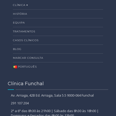
CLÍNICA ▾
HISTÓRIA
EQUIPA
TRATAMENTOS
CASOS CLÍNICOS
BLOG
MARCAR CONSULTA
PORTUGUÊS
Clínica Funchal
Av. Arriaga, 42B Ed. Arriaga, Sala 5.5 9000-064 Funchal
291 107 204
2ª a 6ª das 8h30 às 21h00 | Sábado das 8h30 às 18h00 |
Domingos e Feriados das 9h00 às 13h00