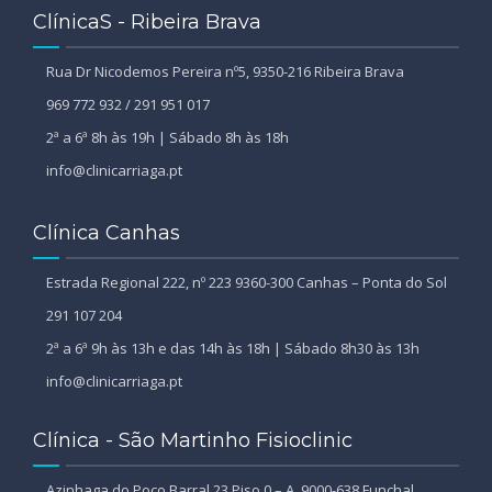
ClínicaS - Ribeira Brava
Rua Dr Nicodemos Pereira nº5, 9350-216 Ribeira Brava
969 772 932 / 291 951 017
2ª a 6ª 8h às 19h | Sábado 8h às 18h
info@clinicarriaga.pt
Clínica Canhas
Estrada Regional 222, nº 223 9360-300 Canhas – Ponta do Sol
291 107 204
2ª a 6ª 9h às 13h e das 14h às 18h | Sábado 8h30 às 13h
info@clinicarriaga.pt
Clínica - São Martinho Fisioclinic
Azinhaga do Poço Barral 23 Piso 0 – A, 9000-638 Funchal