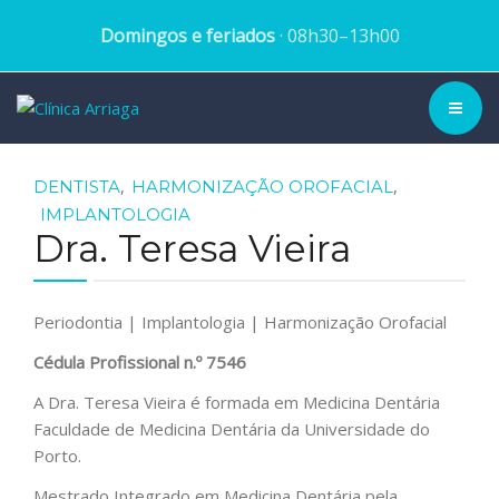
Domingos e feriados
· 08h30–13h00
CLÍNICA ▾
,
,
DENTISTA
HARMONIZAÇÃO OROFACIAL
IMPLANTOLOGIA
HISTÓRIA
Dra. Teresa Vieira
EQUIPA
Periodontia | Implantologia | Harmonização Orofacial
TRATAMENTOS
Cédula Profissional n.º
7546
CASOS CLÍNICOS
A Dra. Teresa Vieira é formada em Medicina Dentária
Faculdade de Medicina Dentária da Universidade do
BLOG
Porto.
Mestrado Integrado em Medicina Dentária pela
MARCAR CONSULTA