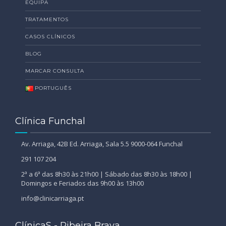
EQUIPA
TRATAMENTOS
CASOS CLÍNICOS
BLOG
MARCAR CONSULTA
PORTUGUÊS
Clínica Funchal
Av. Arriaga, 42B Ed. Arriaga, Sala 5.5 9000-064 Funchal
291 107 204
2ª a 6ª das 8h30 às 21h00 | Sábado das 8h30 às 18h00 |
Domingos e Feriados das 9h00 às 13h00
info@clinicarriaga.pt
ClínicaS - Ribeira Brava