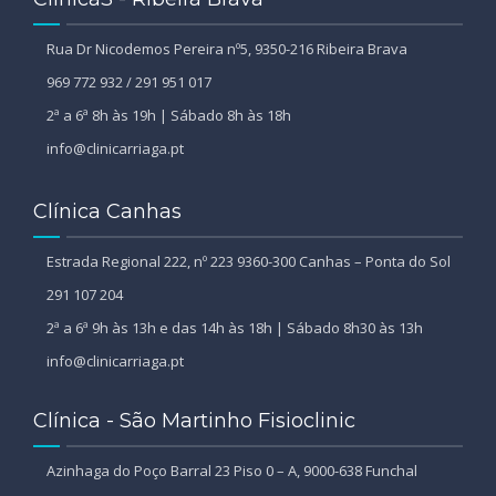
Rua Dr Nicodemos Pereira nº5, 9350-216 Ribeira Brava
969 772 932 / 291 951 017
2ª a 6ª 8h às 19h | Sábado 8h às 18h
info@clinicarriaga.pt
Clínica Canhas
Estrada Regional 222, nº 223 9360-300 Canhas – Ponta do Sol
291 107 204
2ª a 6ª 9h às 13h e das 14h às 18h | Sábado 8h30 às 13h
info@clinicarriaga.pt
Clínica - São Martinho Fisioclinic
Azinhaga do Poço Barral 23 Piso 0 – A, 9000-638 Funchal