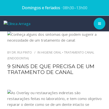
Domingos e feriados
· 08h30–13h00
CLÍNICA ▾
HISTÓRIA
BY
DR. RUI PINTO
IN
HIGIENE ORAL
•
TRATAMENTO CANAL
(ENDODONTIA)
EQUIPA
9 SINAIS DE QUE PRECISA DE UM
TRATAMENTO DE CANAL
TRATAMENTOS
CASOS CLÍNICOS
BLOG
MARCAR CONSULTA