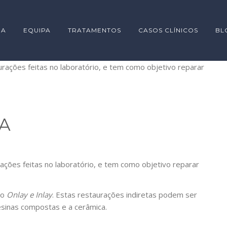
IA
EQUIPA
TRATAMENTOS
CASOS CLÍNICOS
BL
A
ações feitas no laboratório, e tem como objetivo reparar
mo
Onlay e Inlay
. Estas restaurações indiretas podem ser
esinas compostas e a cerâmica.