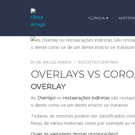
CLÍNICA ▾
HISTÓR
BY
DR. MIGUEL RAMOS
IN
ESTÉTICA DENTÁRIA
OVERLAYS VS CORO
OVERLAY
As
Overlay
s
ou
restaurações indiretas
são restaur
o dente como se um dente intacto se tratasse.
Todavia, as mesmas podem ser classificados co
feitas de vários materiais como por exemplo as r
Quais as vantagens destas restaurações?