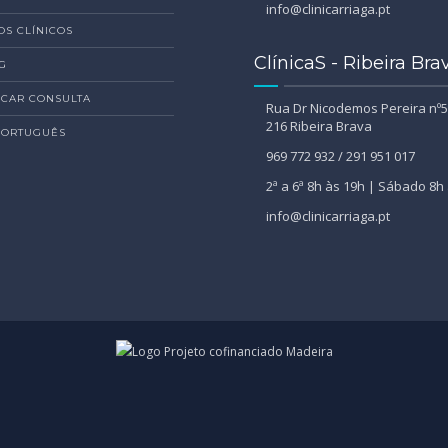
info@clinicarriaga.pt
OS CLÍNICOS
ClínicaS - Ribeira Bra
G
CAR CONSULTA
Rua Dr Nicodemos Pereira nº5
216 Ribeira Brava
PORTUGUÊS
969 772 932 / 291 951 017
2ª a 6ª 8h às 19h | Sábado 8h
info@clinicarriaga.pt