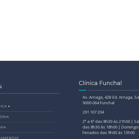
Clínica Funchal
u
Av. Arriaga, 42B Ed. Arriaga, Sa
9000-064 Funchal
ICA ▾
291 107 204
TÓRIA
2ª a 6ª das 8h30 às 21h00 | 
das 8h30 às 18h00 | Domingo
IPA
Feriados das 9h00 às 13h00
TAMENTOS