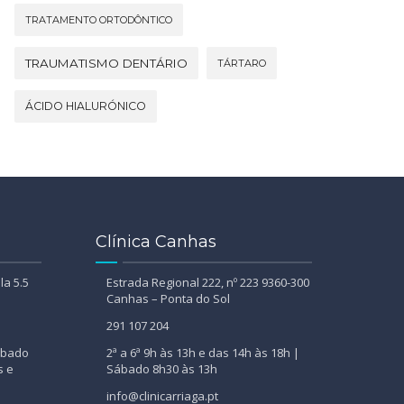
TRATAMENTO ORTODÔNTICO
TRAUMATISMO DENTÁRIO
TÁRTARO
ÁCIDO HIALURÓNICO
Clínica Canhas
la 5.5
Estrada Regional 222, nº 223 9360-300
Canhas – Ponta do Sol
291 107 204
Sábado
2ª a 6ª 9h às 13h e das 14h às 18h |
s e
Sábado 8h30 às 13h
info@clinicarriaga.pt