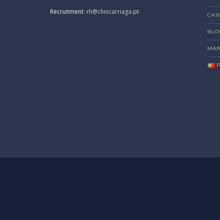
Recruitment:
rh@clinicarriaga.pt
CAS
BLO
MAR