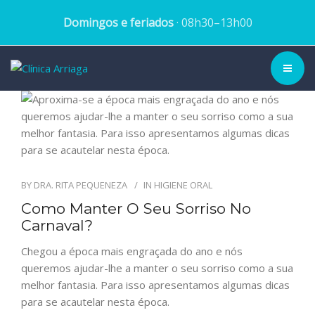
Domingos e feriados
· 08h30–13h00
CLÍNICA ▾
HISTÓRIA
EQUIPA
BY
DRA. RITA PEQUENEZA
IN
HIGIENE ORAL
Como Manter O Seu Sorriso No
TRATAMENTOS
Carnaval?
CASOS CLÍNICOS
Chegou a época mais engraçada do ano e nós
queremos ajudar-lhe a manter o seu sorriso como a sua
BLOG
melhor fantasia. Para isso apresentamos algumas dicas
para se acautelar nesta época.
MARCAR CONSULTA